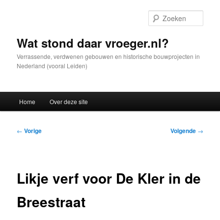
Spring
naar
Zoek
de
primaire
Wat stond daar vroeger.nl?
inhoud
Verrassende, verdwenen gebouwen en historische bouwprojecten in
Nederland (vooral Leiden)
Hoofdmenu
Home
Over deze site
Bericht
←
Vorige
Volgende
→
navigatie
Likje verf voor De Kler in de
Breestraat