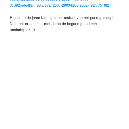
3cd92befe4f8/media/87a4250c-2963-f2b0-ad0a-482fc7518f27
Ergens in de jaren tachtig is het restant van het pand gesloopt.
Nu staat er een flat, met de op de begane grond een
tandartspraktijk.