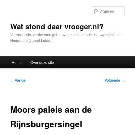
Spring
naar
Zoek
de
primaire
Wat stond daar vroeger.nl?
inhoud
Verrassende, verdwenen gebouwen en historische bouwprojecten in
Nederland (vooral Leiden)
Hoofdmenu
Home
Over deze site
Bericht
←
Vorige
Volgende
→
navigatie
Moors paleis aan de
Rijnsburgersingel