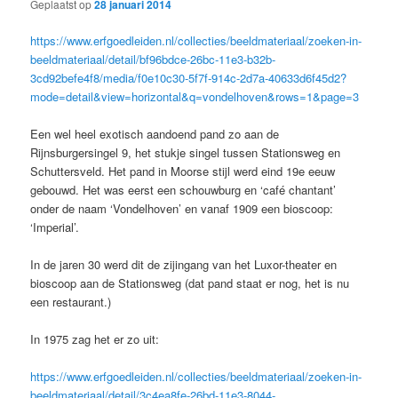
Geplaatst op
28 januari 2014
https://www.erfgoedleiden.nl/collecties/beeldmateriaal/zoeken-in-
beeldmateriaal/detail/bf96bdce-26bc-11e3-b32b-
3cd92befe4f8/media/f0e10c30-5f7f-914c-2d7a-40633d6f45d2?
mode=detail&view=horizontal&q=vondelhoven&rows=1&page=3
Een wel heel exotisch aandoend pand zo aan de
Rijnsburgersingel 9, het stukje singel tussen Stationsweg en
Schuttersveld. Het pand in Moorse stijl werd eind 19e eeuw
gebouwd. Het was eerst een schouwburg en ‘café chantant’
onder de naam ‘Vondelhoven’ en vanaf 1909 een bioscoop:
‘Imperial’.
In de jaren 30 werd dit de zijingang van het Luxor-theater en
bioscoop aan de Stationsweg (dat pand staat er nog, het is nu
een restaurant.)
In 1975 zag het er zo uit:
https://www.erfgoedleiden.nl/collecties/beeldmateriaal/zoeken-in-
beeldmateriaal/detail/3c4ea8fe-26bd-11e3-8044-