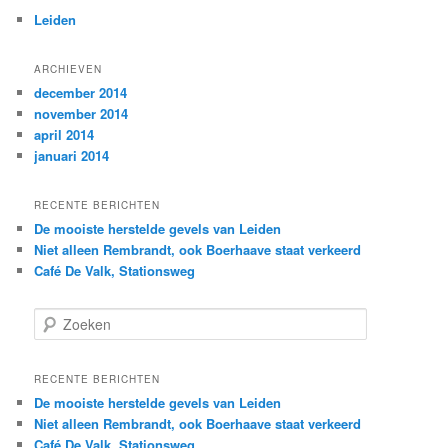
Leiden
ARCHIEVEN
december 2014
november 2014
april 2014
januari 2014
RECENTE BERICHTEN
De mooiste herstelde gevels van Leiden
Niet alleen Rembrandt, ook Boerhaave staat verkeerd
Café De Valk, Stationsweg
Z
o
e
k
RECENTE BERICHTEN
e
De mooiste herstelde gevels van Leiden
n
Niet alleen Rembrandt, ook Boerhaave staat verkeerd
Café De Valk, Stationsweg