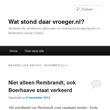
Spring
Spring
naar
naar
Zoek
de
de
primaire
secundaire
Wat stond daar vroeger.nl?
inhoud
inhoud
Verrassende, verdwenen gebouwen en historische bouwprojecten in
Nederland (vooral Leiden)
Hoofdmenu
Home
Over deze site
MAANDELIJKS ARCHIEF:
NOVEMBER 2014
Niet alleen Rembrandt, ook
Boerhaave staat verkeerd
Geplaatst op
6 november 2014
‘Het standbeeld van Rembrandt moet verplaatst worden.’ Sinds