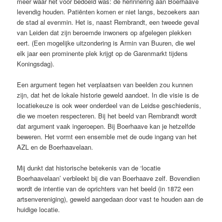
meer waar het voor bedoeld was: de herinnering aan Boerhaave
levendig houden. Patiënten komen er niet langs, bezoekers aan
de stad al evenmin. Het is, naast Rembrandt, een tweede geval
van Leiden dat zijn beroemde inwoners op afgelegen plekken
eert. (Een mogelijke uitzondering is Armin van Buuren, die wel
elk jaar een prominente plek krijgt op de Garenmarkt tijdens
Koningsdag).
Een argument tegen het verplaatsen van beelden zou kunnen
zijn, dat het de lokale historie geweld aandoet. In die visie is de
locatiekeuze is ook weer onderdeel van de Leidse geschiedenis,
die we moeten respecteren. Bij het beeld van Rembrandt wordt
dat argument vaak ingeroepen. Bij Boerhaave kan je hetzelfde
beweren. Het vormt een ensemble met de oude ingang van het
AZL en de Boerhaavelaan.
Mij dunkt dat historische betekenis van de ‘locatie
Boerhaavelaan’ verbleekt bij die van Boerhaave zelf. Bovendien
wordt de intentie van de oprichters van het beeld (in 1872 een
artsenvereniging), geweld aangedaan door vast te houden aan de
huidige locatie.