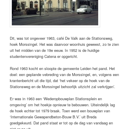
Dit, was tot ongeveer 1963, café De Valk aan de Stationsweg,
hoek Morssingel. Het was daarvoor woonhuis geweest, zo te zien
uit het midden van de 19e eeuw. In 1952 is de huidige
studentenvereniging Catena er opgericht.
Rond 1963 kocht en sloopte de gemeente Leiden het pand. Het
doel: een geplande vebreding van de Morssingel, en, volgens een
krantenbericht uit die tijd, dat ‘het vekeer op de hoek van de
Stationsweg en de Morssingel behoorlijk uitzicht zal verkrijgen’.
Er was in 1963 een ‘Wederopbouwplan Stationsplein en
omgeving’ om het hoekje opnieuw te bebouwen. Uiteindelijk lag
de hoek echter tot 1979 braak. Toen werd een bouwplan van
‘Internationale Gewapendbeton-Bouw B.V.’ uit Breda
goedgekeurd. Dat pand staat er tot op de dag van vandaag en
ziet er zo uit.