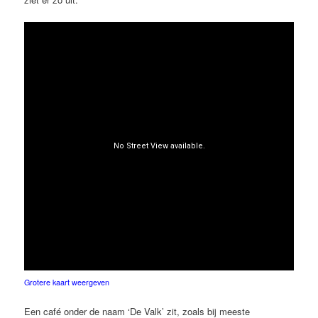
Grotere kaart weergeven
Een café onder de naam ‘De Valk’ zit, zoals bij meeste